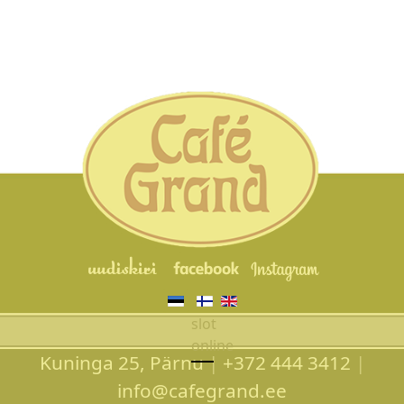
Vali keel
slot
online
Kuninga 25, Pärnu
|
+372 444 3412
|
info@cafegrand.ee