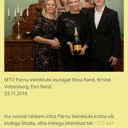
MTÜ Pärnu Veiniklubi asutajad Riina Rand, Kristel
Voltenberg, Enn Rand.
23.11.2018
Kui soovid rohkem infot Pärnu Veiniklubi kohta või
klubiga liituda, võta meiega ühendust tel:
+372 444