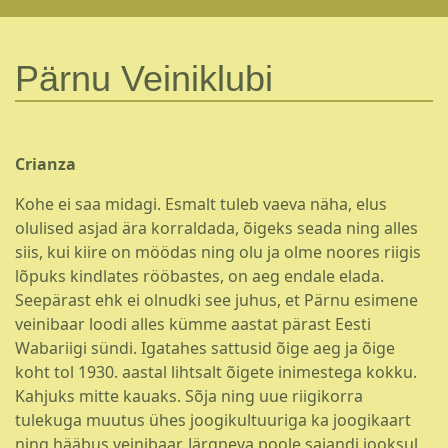
Pärnu Veiniklubi
Crianza
Kohe ei saa midagi. Esmalt tuleb vaeva näha, elus
olulised asjad ära korraldada, õigeks seada ning alles
siis, kui kiire on möödas ning olu ja olme noores riigis
lõpuks kindlates rööbastes, on aeg endale elada.
Seepärast ehk ei olnudki see juhus, et Pärnu esimene
veinibaar loodi alles kümme aastat pärast Eesti
Wabariigi sündi. Igatahes sattusid õige aeg ja õige
koht tol 1930. aastal lihtsalt õigete inimestega kokku.
Kahjuks mitte kauaks. Sõja ning uue riigikorra
tulekuga muutus ühes joogikultuuriga ka joogikaart
ning hääbus veinibaar. Järgneva poole sajandi jooksul