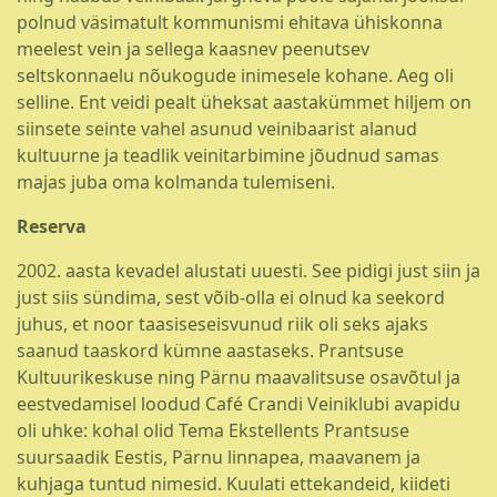
polnud väsimatult kommunismi ehitava ühiskonna
meelest vein ja sellega kaasnev peenutsev
seltskonnaelu nõukogude inimesele kohane. Aeg oli
selline. Ent veidi pealt üheksat aastakümmet hiljem on
siinsete seinte vahel asunud veinibaarist alanud
kultuurne ja teadlik veinitarbimine jõudnud samas
majas juba oma kolmanda tulemiseni.
Reserva
2002. aasta kevadel alustati uuesti. See pidigi just siin ja
just siis sündima, sest võib-olla ei olnud ka seekord
juhus, et noor taasiseseisvunud riik oli seks ajaks
saanud taaskord kümne aastaseks. Prantsuse
Kultuurikeskuse ning Pärnu maavalitsuse osavõtul ja
eestvedamisel loodud Café Crandi Veiniklubi avapidu
oli uhke: kohal olid Tema Ekstellents Prantsuse
suursaadik Eestis, Pärnu linnapea, maavanem ja
kuhjaga tuntud nimesid. Kuulati ettekandeid, kiideti