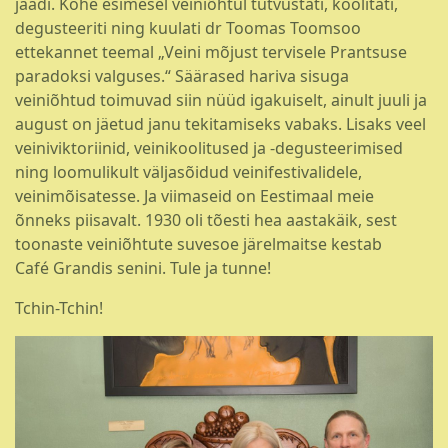
jäädi. Kohe esimesel veiniõhtul tutvustati, koolitati,
degusteeriti ning kuulati dr Toomas Toomsoo
ettekannet teemal „Veini mõjust tervisele Prantsuse
paradoksi valguses.“ Säärased hariva sisuga
veiniõhtud toimuvad siin nüüd igakuiselt, ainult juuli ja
august on jäetud janu tekitamiseks vabaks. Lisaks veel
veiniviktoriinid, veinikoolitused ja -degusteerimised
ning loomulikult väljasõidud veinifestivalidele,
veinimõisatesse. Ja viimaseid on Eestimaal meie
õnneks piisavalt. 1930 oli tõesti hea aastakäik, sest
toonaste veiniõhtute suvesoe järelmaitse kestab
Café Grandis senini. Tule ja tunne!
Tchin-Tchin!