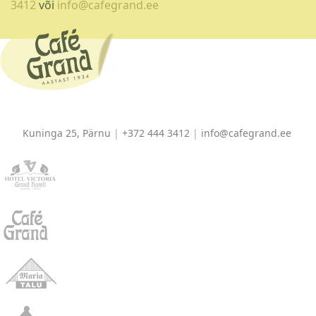
3412
või
info@cafegrand.ee
Kuninga 25, Pärnu
|
+372 444 3412
|
info@cafegrand.ee