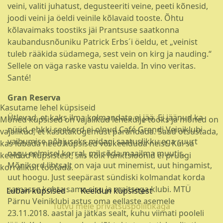
veini, valiti juhatust, degusteeriti veine, peeti kõnesid,
joodi veini ja öeldi veinile kõlavaid tooste. Õhtu
kõlavaimaks toostiks jäi Prantsuse saatkonna
kaubandusnõuniku Patrick Erbs´i öeldu, et „veinist
tuleb rääkida südamega, sest vein on kirg ja nauding.“
Sellele on väga raske vastu vaielda. In vino veritas.
Santé!
Gran Reserva
Kasutame lehel küpsiseid
Ütlevad, et kaks ilma kolmandata ei jää. Ei jäänud ka
Mõned küpsised on vajalikud lehekülje tööks ja mõned on
nüüd, ehkki seekord ei olnud Café Grandi Veiniklubi
vajalikud, et kasutakogemust parandada. Saad otsustada,
vaibumise põhjuseks midagi saatuslikku ega suurt
kas lubada need küpsised või keelduda neist. Kui sa
nagu eelmisel korral, mil sõda maailma muutis.
keeldud küpsistest, siis kõik funktsioonid ei pruugi
Mõnikord lihtsalt on vaja uut minemist, uut hingamist,
korralikult töötada.
uut hoogu. Just seepärast sündiski kolmandat korda
samasse kohta sama sisu ja maitsega klubi. MTÜ
Luban küpsised
Keeldun küpsistest
Pärnu Veiniklubi astus oma eellaste asemele
Tutvu meie privatsuspoliitikaga
23.11.2018. aastal ja jätkas sealt, kuhu viimati pooleli